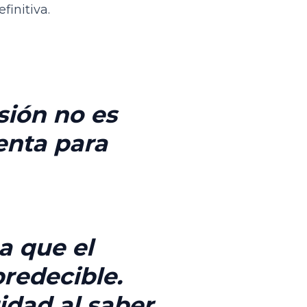
initiva.
sión no es
enta para
a que el
predecible
.
idad al saber