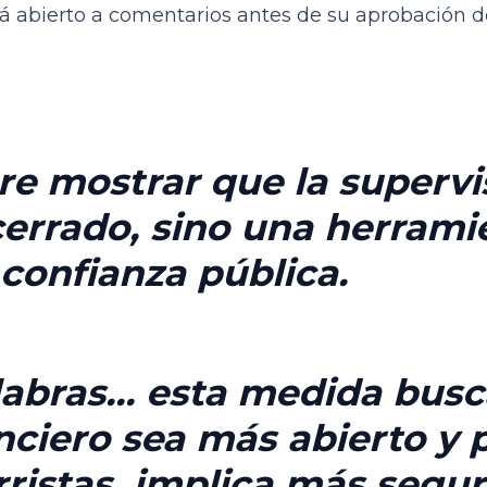
 abierto a comentarios antes de su aprobación def
re mostrar que la supervi
errado, sino una herrami
 confianza pública.
labras… esta medida busc
anciero sea más
abierto y 
ristas
, implica más segur