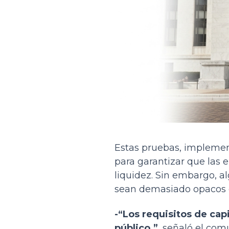
Estas pruebas, implement
para garantizar que las 
liquidez. Sin embargo, al
sean demasiado opacos o 
-“Los requisitos de cap
público.”
, señaló el com