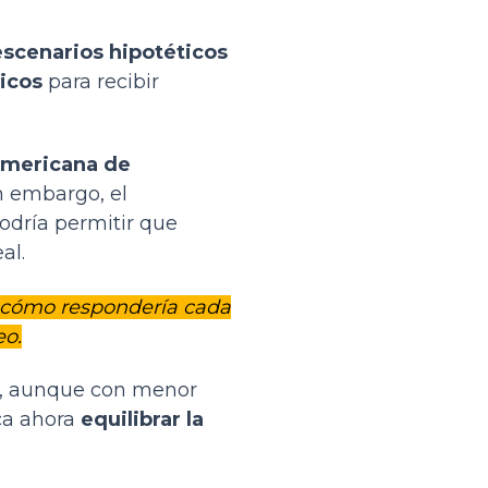
escenarios hipotéticos
icos
para recibir
Americana de
n embargo, el
odría permitir que
al.
r cómo respondería cada
eo.
s, aunque con menor
sca ahora
equilibrar la