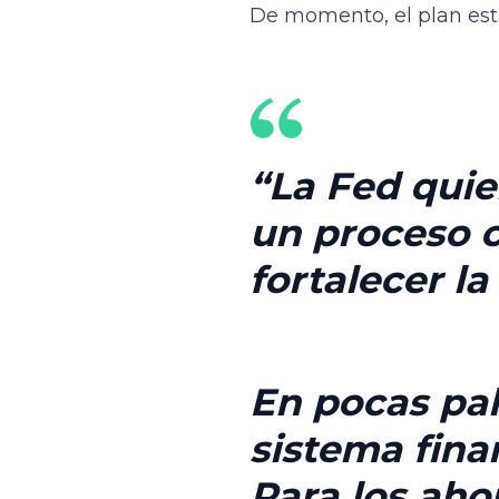
De momento, el plan está
La Fed quie
un proceso c
fortalecer la
En pocas pa
sistema fin
Para los
ahor