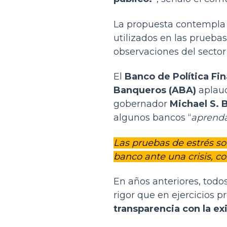
La propuesta contempla 
utilizados en las prueba
observaciones del sector 
El
Banco de Política Fin
Banqueros (ABA)
aplaud
gobernador
Michael S. 
algunos bancos “
aprenda
Las pruebas de estrés s
banco ante una crisis, 
En años anteriores, tod
rigor que en ejercicios 
transparencia con la ex