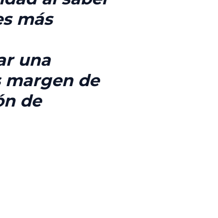
es más
car una
s margen de
ón de