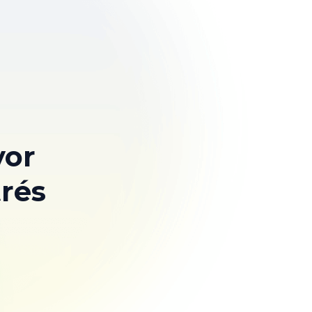
yor
trés