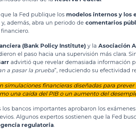
que la Fed publique los
modelos internos y los 
s y, además, abra un periodo de
comentarios públ
financiero.
anciera (Bank Policy Institute)
y la
Asociación 
ieron el paso hacia una supervisión más clara. Si
Barr
advirtió que revelar demasiada información p
n a pasar la prueba
”, reduciendo su efectividad re
on simulaciones financieras diseñadas para preve
como una caída del PIB o un aumento del desempl
os los bancos importantes aprobaron los exámene
previos. Algunos expertos sostienen que la Fed bu
igencia regulatoria
.