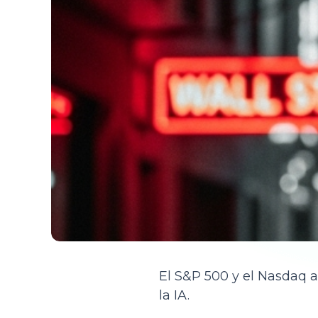
El S&P 500 y el Nasdaq a
la IA.