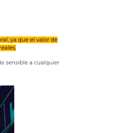
al, ya que el valor de
eales.
s sensible a cualquier