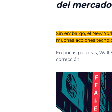
del mercado 
Sin embargo, el New York
muchas acciones tecnológ
En pocas palabras, Wall 
corrección.