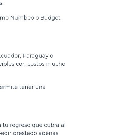
s.
 como Numbeo o Budget
Ecuador, Paraguay o
reíbles con costos mucho
permite tener una
a tu regreso que cubra al
pedir prestado apenas