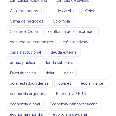
calificacion-soberana
cambio de divisas
Canje de bonos
casa de cambio
China
Clima de negocios
Colombia
ComercioGlobal
confianza del consumidor
crecimiento económico
crédito privado
crisis institucional
deuda externa
deuda pública
deuda soberana
Diversificación
dolar
dólar
dólar estadounidense
dolares
ecommerce
economía argentina
Economía EE. UU.
economía global
Economía latinoamericana
economía mundial
economía peruana