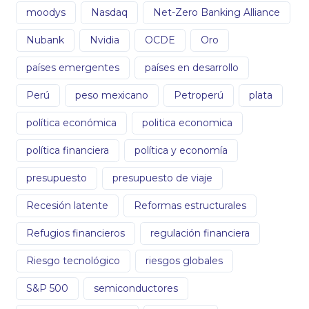
moodys
Nasdaq
Net-Zero Banking Alliance
Nubank
Nvidia
OCDE
Oro
países emergentes
países en desarrollo
Perú
peso mexicano
Petroperú
plata
política económica
politica economica
política financiera
política y economía
presupuesto
presupuesto de viaje
Recesión latente
Reformas estructurales
Refugios financieros
regulación financiera
Riesgo tecnológico
riesgos globales
S&P 500
semiconductores