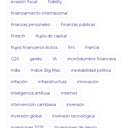
evasión fiscal
Fidelity
financiamiento internacional
finanzas personales
Finanzas públicas
fintech
flujos de capital
flujos financieros ilícitos
fmi
Francia
G20
geeks
IA
incertidumbre financiera
india
Indice Big Mac
inestabilidad política
inflación
infraestructura
innovación
inteligencia artificial
Internet
intervención cambiaria
inversión
inversión global
inversión tecnológica
inversiones 2025
Inversiones de riesgo