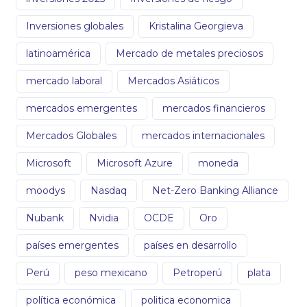
Inversiones globales
Kristalina Georgieva
latinoamérica
Mercado de metales preciosos
mercado laboral
Mercados Asiáticos
mercados emergentes
mercados financieros
Mercados Globales
mercados internacionales
Microsoft
Microsoft Azure
moneda
moodys
Nasdaq
Net-Zero Banking Alliance
Nubank
Nvidia
OCDE
Oro
países emergentes
países en desarrollo
Perú
peso mexicano
Petroperú
plata
política económica
politica economica