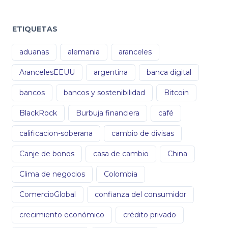
ETIQUETAS
aduanas
alemania
aranceles
ArancelesEEUU
argentina
banca digital
bancos
bancos y sostenibilidad
Bitcoin
BlackRock
Burbuja financiera
café
calificacion-soberana
cambio de divisas
Canje de bonos
casa de cambio
China
Clima de negocios
Colombia
ComercioGlobal
confianza del consumidor
crecimiento económico
crédito privado