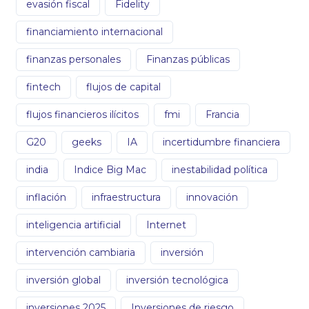
evasión fiscal
Fidelity
financiamiento internacional
finanzas personales
Finanzas públicas
fintech
flujos de capital
flujos financieros ilícitos
fmi
Francia
G20
geeks
IA
incertidumbre financiera
india
Indice Big Mac
inestabilidad política
inflación
infraestructura
innovación
inteligencia artificial
Internet
intervención cambiaria
inversión
inversión global
inversión tecnológica
inversiones 2025
Inversiones de riesgo