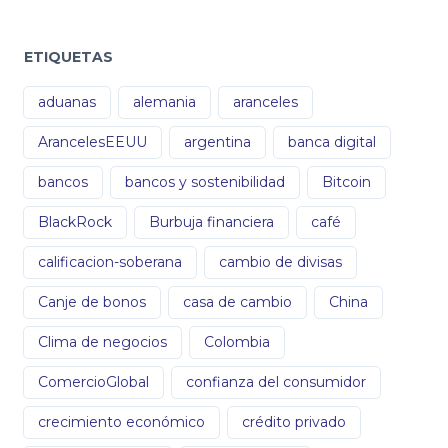
ETIQUETAS
aduanas
alemania
aranceles
ArancelesEEUU
argentina
banca digital
bancos
bancos y sostenibilidad
Bitcoin
BlackRock
Burbuja financiera
café
calificacion-soberana
cambio de divisas
Canje de bonos
casa de cambio
China
Clima de negocios
Colombia
ComercioGlobal
confianza del consumidor
crecimiento económico
crédito privado