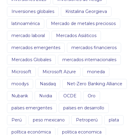
Inversiones globales
Kristalina Georgieva
latinoamérica
Mercado de metales preciosos
mercado laboral
Mercados Asiáticos
mercados emergentes
mercados financieros
Mercados Globales
mercados internacionales
Microsoft
Microsoft Azure
moneda
moodys
Nasdaq
Net-Zero Banking Alliance
Nubank
Nvidia
OCDE
Oro
países emergentes
países en desarrollo
Perú
peso mexicano
Petroperú
plata
política económica
politica economica