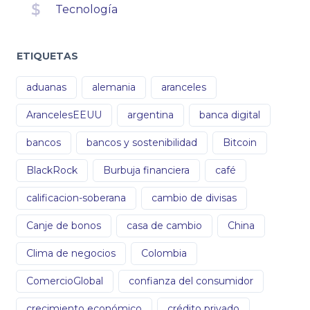
Tecnología
ETIQUETAS
aduanas
alemania
aranceles
ArancelesEEUU
argentina
banca digital
bancos
bancos y sostenibilidad
Bitcoin
BlackRock
Burbuja financiera
café
calificacion-soberana
cambio de divisas
Canje de bonos
casa de cambio
China
Clima de negocios
Colombia
ComercioGlobal
confianza del consumidor
crecimiento económico
crédito privado