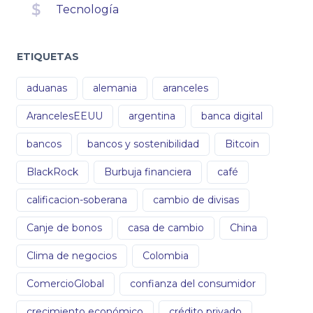
Tecnología
ETIQUETAS
aduanas
alemania
aranceles
ArancelesEEUU
argentina
banca digital
bancos
bancos y sostenibilidad
Bitcoin
BlackRock
Burbuja financiera
café
calificacion-soberana
cambio de divisas
Canje de bonos
casa de cambio
China
Clima de negocios
Colombia
ComercioGlobal
confianza del consumidor
crecimiento económico
crédito privado