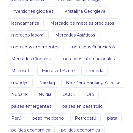
Inversiones globales
Kristalina Georgieva
latinoamérica
Mercado de metales preciosos
mercado laboral
Mercados Asiáticos
mercados emergentes
mercados financieros
Mercados Globales
mercados internacionales
Microsoft
Microsoft Azure
moneda
moodys
Nasdaq
Net-Zero Banking Alliance
Nubank
Nvidia
OCDE
Oro
países emergentes
países en desarrollo
Perú
peso mexicano
Petroperú
plata
política económica
politica economica