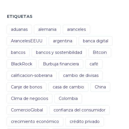
ETIQUETAS
aduanas
alemania
aranceles
ArancelesEEUU
argentina
banca digital
bancos
bancos y sostenibilidad
Bitcoin
BlackRock
Burbuja financiera
café
calificacion-soberana
cambio de divisas
Canje de bonos
casa de cambio
China
Clima de negocios
Colombia
ComercioGlobal
confianza del consumidor
crecimiento económico
crédito privado