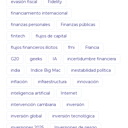
evasión fiscal
Fidelity
financiamiento internacional
finanzas personales
Finanzas públicas
fintech
flujos de capital
flujos financieros ilícitos
fmi
Francia
G20
geeks
IA
incertidumbre financiera
india
Indice Big Mac
inestabilidad política
inflación
infraestructura
innovación
inteligencia artificial
Internet
intervención cambiaria
inversión
inversión global
inversión tecnológica
inversiones 2025
Inversiones de riesgo