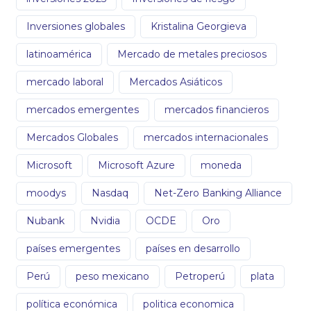
Inversiones globales
Kristalina Georgieva
latinoamérica
Mercado de metales preciosos
mercado laboral
Mercados Asiáticos
mercados emergentes
mercados financieros
Mercados Globales
mercados internacionales
Microsoft
Microsoft Azure
moneda
moodys
Nasdaq
Net-Zero Banking Alliance
Nubank
Nvidia
OCDE
Oro
países emergentes
países en desarrollo
Perú
peso mexicano
Petroperú
plata
política económica
politica economica