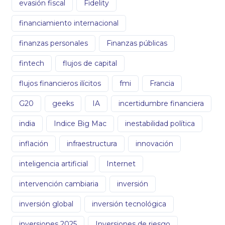
evasión fiscal
Fidelity
financiamiento internacional
finanzas personales
Finanzas públicas
fintech
flujos de capital
flujos financieros ilícitos
fmi
Francia
G20
geeks
IA
incertidumbre financiera
india
Indice Big Mac
inestabilidad política
inflación
infraestructura
innovación
inteligencia artificial
Internet
intervención cambiaria
inversión
inversión global
inversión tecnológica
inversiones 2025
Inversiones de riesgo