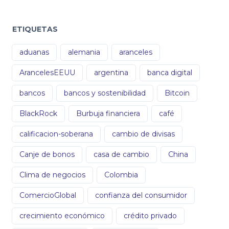
ETIQUETAS
aduanas
alemania
aranceles
ArancelesEEUU
argentina
banca digital
bancos
bancos y sostenibilidad
Bitcoin
BlackRock
Burbuja financiera
café
calificacion-soberana
cambio de divisas
Canje de bonos
casa de cambio
China
Clima de negocios
Colombia
ComercioGlobal
confianza del consumidor
crecimiento económico
crédito privado