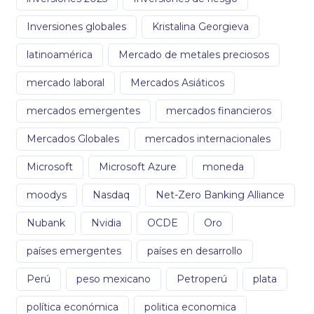
Inversiones globales
Kristalina Georgieva
latinoamérica
Mercado de metales preciosos
mercado laboral
Mercados Asiáticos
mercados emergentes
mercados financieros
Mercados Globales
mercados internacionales
Microsoft
Microsoft Azure
moneda
moodys
Nasdaq
Net-Zero Banking Alliance
Nubank
Nvidia
OCDE
Oro
países emergentes
países en desarrollo
Perú
peso mexicano
Petroperú
plata
política económica
politica economica