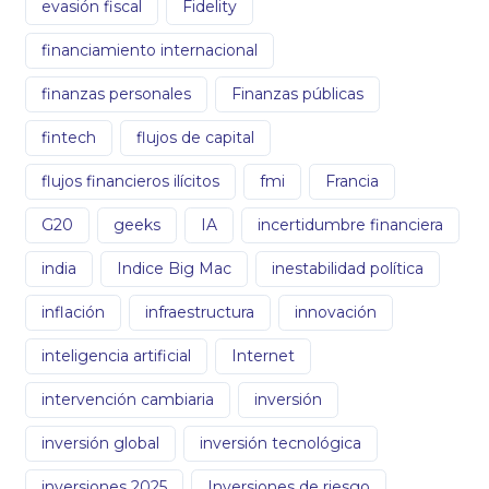
evasión fiscal
Fidelity
financiamiento internacional
finanzas personales
Finanzas públicas
fintech
flujos de capital
flujos financieros ilícitos
fmi
Francia
G20
geeks
IA
incertidumbre financiera
india
Indice Big Mac
inestabilidad política
inflación
infraestructura
innovación
inteligencia artificial
Internet
intervención cambiaria
inversión
inversión global
inversión tecnológica
inversiones 2025
Inversiones de riesgo