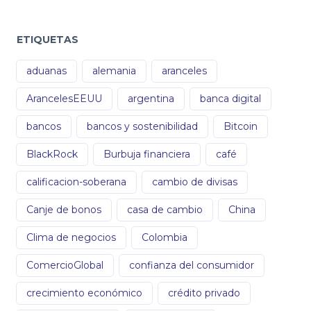
ETIQUETAS
aduanas
alemania
aranceles
ArancelesEEUU
argentina
banca digital
bancos
bancos y sostenibilidad
Bitcoin
BlackRock
Burbuja financiera
café
calificacion-soberana
cambio de divisas
Canje de bonos
casa de cambio
China
Clima de negocios
Colombia
ComercioGlobal
confianza del consumidor
crecimiento económico
crédito privado