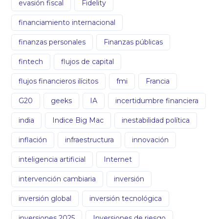
evasión fiscal
Fidelity
financiamiento internacional
finanzas personales
Finanzas públicas
fintech
flujos de capital
flujos financieros ilícitos
fmi
Francia
G20
geeks
IA
incertidumbre financiera
india
Indice Big Mac
inestabilidad política
inflación
infraestructura
innovación
inteligencia artificial
Internet
intervención cambiaria
inversión
inversión global
inversión tecnológica
inversiones 2025
Inversiones de riesgo