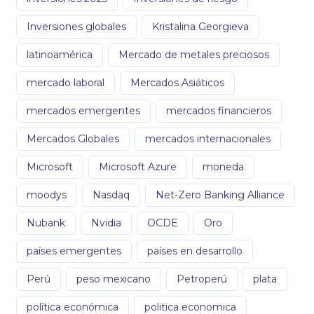
Inversiones globales
Kristalina Georgieva
latinoamérica
Mercado de metales preciosos
mercado laboral
Mercados Asiáticos
mercados emergentes
mercados financieros
Mercados Globales
mercados internacionales
Microsoft
Microsoft Azure
moneda
moodys
Nasdaq
Net-Zero Banking Alliance
Nubank
Nvidia
OCDE
Oro
países emergentes
países en desarrollo
Perú
peso mexicano
Petroperú
plata
política económica
politica economica