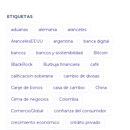
ETIQUETAS
aduanas
alemania
aranceles
ArancelesEEUU
argentina
banca digital
bancos
bancos y sostenibilidad
Bitcoin
BlackRock
Burbuja financiera
café
calificacion-soberana
cambio de divisas
Canje de bonos
casa de cambio
China
Clima de negocios
Colombia
ComercioGlobal
confianza del consumidor
crecimiento económico
crédito privado