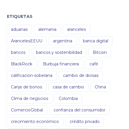
ETIQUETAS
aduanas
alemania
aranceles
ArancelesEEUU
argentina
banca digital
bancos
bancos y sostenibilidad
Bitcoin
BlackRock
Burbuja financiera
café
calificacion-soberana
cambio de divisas
Canje de bonos
casa de cambio
China
Clima de negocios
Colombia
ComercioGlobal
confianza del consumidor
crecimiento económico
crédito privado