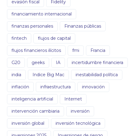
evasión fiscal
Fidelity
financiamiento internacional
finanzas personales
Finanzas públicas
fintech
flujos de capital
flujos financieros ilícitos
fmi
Francia
G20
geeks
IA
incertidumbre financiera
india
Indice Big Mac
inestabilidad política
inflación
infraestructura
innovación
inteligencia artificial
Internet
intervención cambiaria
inversión
inversión global
inversión tecnológica
inversiones 2025
Inversiones de riesgo