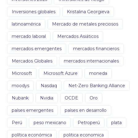
Inversiones globales
Kristalina Georgieva
latinoamérica
Mercado de metales preciosos
mercado laboral
Mercados Asiáticos
mercados emergentes
mercados financieros
Mercados Globales
mercados internacionales
Microsoft
Microsoft Azure
moneda
moodys
Nasdaq
Net-Zero Banking Alliance
Nubank
Nvidia
OCDE
Oro
países emergentes
países en desarrollo
Perú
peso mexicano
Petroperú
plata
política económica
politica economica