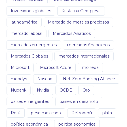
Inversiones globales
Kristalina Georgieva
latinoamérica
Mercado de metales preciosos
mercado laboral
Mercados Asiáticos
mercados emergentes
mercados financieros
Mercados Globales
mercados internacionales
Microsoft
Microsoft Azure
moneda
moodys
Nasdaq
Net-Zero Banking Alliance
Nubank
Nvidia
OCDE
Oro
países emergentes
países en desarrollo
Perú
peso mexicano
Petroperú
plata
política económica
politica economica