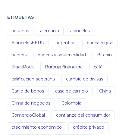
ETIQUETAS
aduanas
alemania
aranceles
ArancelesEEUU
argentina
banca digital
bancos
bancos y sostenibilidad
Bitcoin
BlackRock
Burbuja financiera
café
calificacion-soberana
cambio de divisas
Canje de bonos
casa de cambio
China
Clima de negocios
Colombia
ComercioGlobal
confianza del consumidor
crecimiento económico
crédito privado