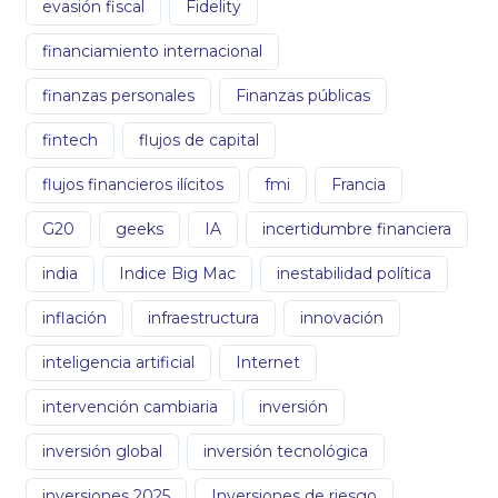
evasión fiscal
Fidelity
financiamiento internacional
finanzas personales
Finanzas públicas
fintech
flujos de capital
flujos financieros ilícitos
fmi
Francia
G20
geeks
IA
incertidumbre financiera
india
Indice Big Mac
inestabilidad política
inflación
infraestructura
innovación
inteligencia artificial
Internet
intervención cambiaria
inversión
inversión global
inversión tecnológica
inversiones 2025
Inversiones de riesgo