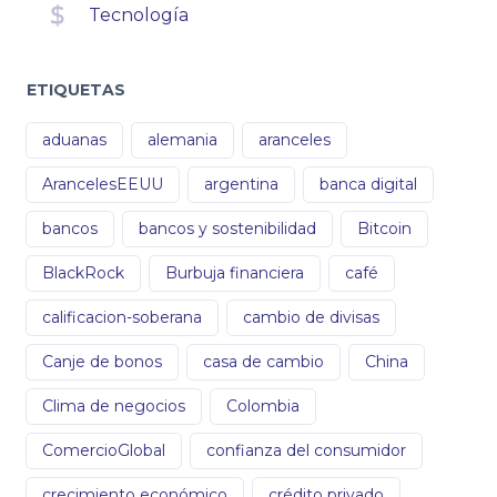
Tecnología
ETIQUETAS
aduanas
alemania
aranceles
ArancelesEEUU
argentina
banca digital
bancos
bancos y sostenibilidad
Bitcoin
BlackRock
Burbuja financiera
café
calificacion-soberana
cambio de divisas
Canje de bonos
casa de cambio
China
Clima de negocios
Colombia
ComercioGlobal
confianza del consumidor
crecimiento económico
crédito privado